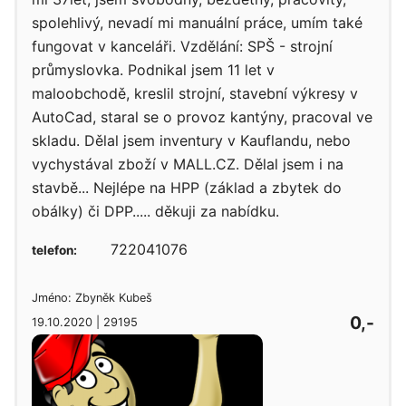
spolehlivý, nevadí mi manuální práce, umím také
fungovat v kanceláři. Vzdělání: SPŠ - strojní
průmyslovka. Podnikal jsem 11 let v
maloobchodě, kreslil strojní, stavební výkresy v
AutoCad, staral se o provoz kantýny, pracoval ve
skladu. Dělal jsem inventury v Kauflandu, nebo
vychystával zboží v MALL.CZ. Dělal jsem i na
stavbě... Nejlépe na HPP (základ a zbytek do
obálky) či DPP..... děkuji za nabídku.
722041076
telefon:
Jméno: Zbyněk Kubeš
0,-
19.10.2020 | 29195