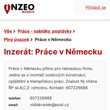
Přihlásit se
INZERCE
Vše
Práce - nabídky, poptávky
Plný úvazek
Práce v Německu
Inzerát: Práce v Německu
Práce v Německu přímo pro německou firmu.
Jedna se o montáž ocelových konstrukcí,
opláštění a klempířskou práci. Znalost Nj vítána
ŘP sk.B,C,E výhodou. Kontakt: 607226888
607226888
telefon:
vidlakradek@post.cz
email: