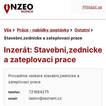
Přihlásit se
INZERCE
Vše
Práce - nabídky, poptávky
Ostatní
Stavebni,zednicke a zateplovaci prace
Inzerát: Stavebni,zednicke
a zateplovaci prace
Provadime veskere stavebni,zednicke a
zateplovaci prace
721864275
telefon:
laslov@seznam.cz
email: