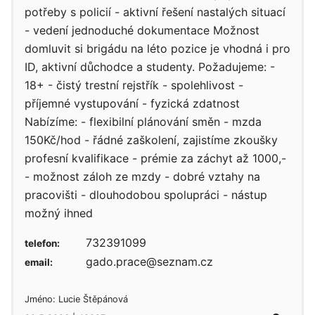
potřeby s policií - aktivní řešení nastalých situací
- vedení jednoduché dokumentace Možnost
domluvit si brigádu na léto pozice je vhodná i pro
ID, aktivní důchodce a studenty. Požadujeme: -
18+ - čistý trestní rejstřík - spolehlivost -
příjemné vystupování - fyzická zdatnost
Nabízíme: - flexibilní plánování směn - mzda
150Kč/hod - řádné zaškolení, zajistíme zkoušky
profesní kvalifikace - prémie za záchyt až 1000,-
- možnost záloh ze mzdy - dobré vztahy na
pracovišti - dlouhodobou spolupráci - nástup
možný ihned
732391099
telefon:
gado.prace@seznam.cz
email:
Jméno: Lucie Štěpánová