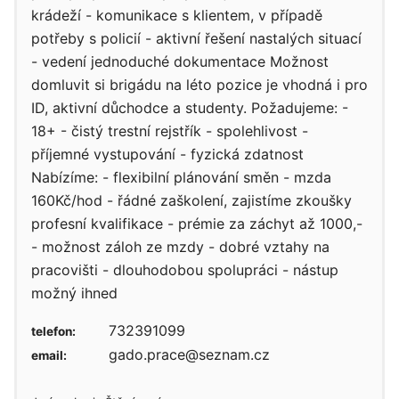
krádeží - komunikace s klientem, v případě
potřeby s policií - aktivní řešení nastalých situací
- vedení jednoduché dokumentace Možnost
domluvit si brigádu na léto pozice je vhodná i pro
ID, aktivní důchodce a studenty. Požadujeme: -
18+ - čistý trestní rejstřík - spolehlivost -
příjemné vystupování - fyzická zdatnost
Nabízíme: - flexibilní plánování směn - mzda
160Kč/hod - řádné zaškolení, zajistíme zkoušky
profesní kvalifikace - prémie za záchyt až 1000,-
- možnost záloh ze mzdy - dobré vztahy na
pracovišti - dlouhodobou spolupráci - nástup
možný ihned
732391099
telefon:
gado.prace@seznam.cz
email: