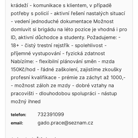
krádeží - komunikace s klientem, v případě
potřeby s policií - aktivní řešení nastalých situací
- vedení jednoduché dokumentace Možnost
domluvit si brigádu na léto pozice je vhodná i pro
ID, aktivní důchodce a studenty. Požadujeme: -
18+ - čistý trestní rejstřík - spolehlivost -
příjemné vystupování - fyzická zdatnost
Nabízíme: - flexibilní plánování směn - mzda
150Kč/hod - řádné zaškolení, zajistíme zkoušky
profesní kvalifikace - prémie za záchyt až 1000,-
- možnost záloh ze mzdy - dobré vztahy na
pracovišti - dlouhodobou spolupráci - nástup
možný ihned
732391099
telefon:
gado.prace@seznam.cz
email: