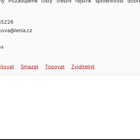
žný Požadujeme čistý trestní rejstřík spolehlivost dob
45226
kova@lenia.cz
vá
itovat
Smazat
Topovat
Zviditelnit