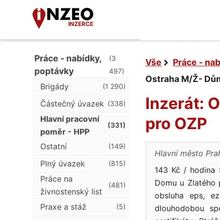
INZERCE
Práce - nabídky,
(3
Vše
Práce - na
poptávky
497)
Ostraha M/Ž- Dům
Brigády
(1 290)
Inzerát: 
Částečný úvazek
(338)
Hlavní pracovní
pro OZP
(331)
poměr - HPP
Ostatní
(149)
Hlavní město Pra
Plný úvazek
(815)
143 Kč / hodina
Práce na
Domu u Zlatého 
(481)
živnostenský list
obsluha eps, e
Praxe a stáž
(5)
dlouhodobou sp