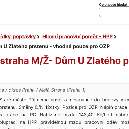
Co chcete hledat
bídky, poptávky
Hlavní pracovní poměr - HPP
 U Zlatého prstenu - vhodné pouze pro OZP
Ostraha M/Ž- Dům U Zlatého 
ha
okres Praha
Malá Strana (Praha 1)
 Staré město Přijmeme nové zaměstnance do budovy v c
prstenu. Směny D/N 12ctky. Pozice pro OZP. Náplň práce
zs práce na PC Nabízíme mzdu 143,40 Kč/hod nábor
olupráci na HPP pravidelnou mzdu pracovní oděv mož