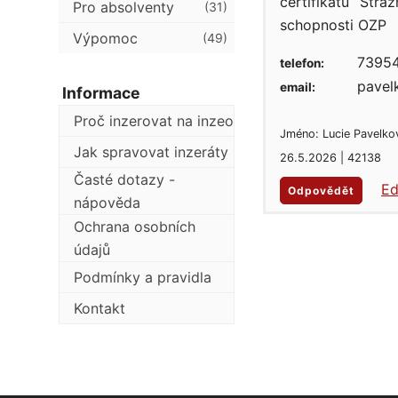
certifikátu Strá
Pro absolventy
(31)
schopnosti OZP
Výpomoc
(49)
7395
telefon:
pavel
email:
Informace
Proč inzerovat na inzeo
Jméno: Lucie Pavelko
Jak spravovat inzeráty
26.5.2026 | 42138
Časté dotazy -
Ed
Odpovědět
nápověda
Ochrana osobních
údajů
Podmínky a pravidla
Kontakt