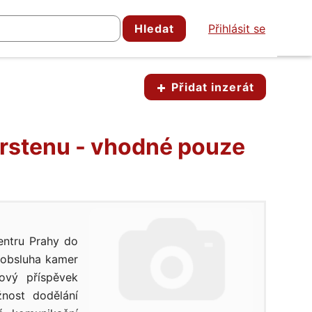
Hledat
Přihlásit se
Přidat inzerát
prstenu - vhodné pouze
entru Prahy do
 obsluha kamer
ový příspěvek
nost dodělání