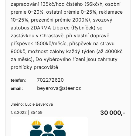
zapracování 135kč/hod čistého (56kč/h, osobní
prémie 0–20%, ostatní prémie 0–25%, reklamace
10–25%, prezenční prémie 2000%), svozový
autobus ZDARMA Liberec (Rybníček) se
zastávkou v Chrastavě, při vlastní dopravě
příspěvek 1500kč/měsíc, příspěvek na stravu
900kč, možnost zálohy každý týden (až 4000kč
za měsíc), Do výběrového řízení jsou zahrnuty
prohlídky pracoviště
702272620
telefon:
beyerova@steer.cz
email:
Jméno: Lucie Beyerová
30 000,-
1.3.2022 | 35459