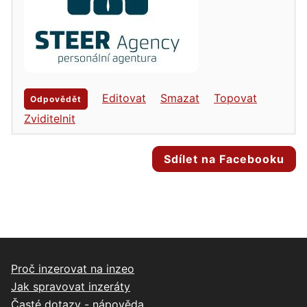
Editovat
Smazat
Topovat
Odpovědět
Zviditelnit
Sdílet na Facebooku
Proč inzerovat na inzeo
Jak spravovat inzeráty
Časté dotazy - nápověda