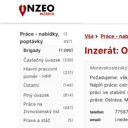
INZERCE
Práce - nabídky,
(3
Vše
Práce - na
poptávky
497)
Inzerát: 
Brigády
(1 290)
Částečný úvazek
(339)
Moravskoslezský 
Hlavní pracovní
(331)
poměr - HPP
Požadujeme: věk 
Náplň práce: ost
Ostatní
(149)
práci ve stabiln
Plný úvazek
(814)
práce: Ostrava. 
Práce na
(481)
živnostenský list
77587
telefon:
l.nede
Praxe a stáž
email:
(5)