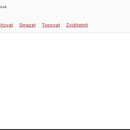
lová
itovat
Smazat
Topovat
Zviditelnit