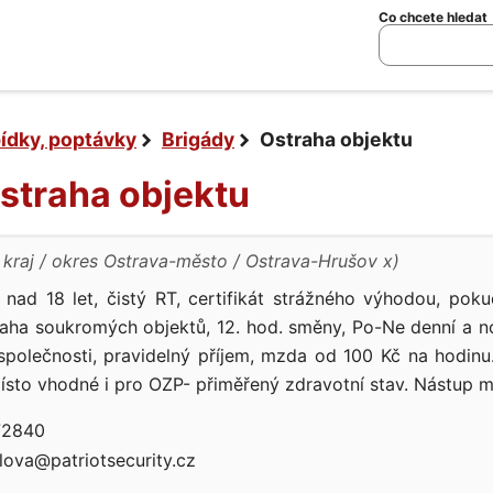
Co chcete hledat
bídky, poptávky
Brigády
Ostraha objektu
Ostraha objektu
kraj
okres Ostrava-město
Ostrava-Hrušov x)
nad 18 let, čistý RT, certifikát strážného výhodou, poku
raha soukromých objektů, 12. hod. směny, Po-Ne denní a n
í společnosti, pravidelný příjem, mzda od 100 Kč na hodin
Místo vhodné i pro OZP- přiměřený zdravotní stav. Nástup 
2840
lova@patriotsecurity.cz