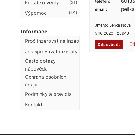
60136
telefon:
Pro absolventy
(31)
pelik
email:
Výpomoc
(49)
Jméno: Lenka Nová
Informace
5.10.2020 | 28946
Proč inzerovat na inzeo
Ed
Odpovědět
Jak spravovat inzeráty
Časté dotazy -
nápověda
Ochrana osobních
údajů
Podmínky a pravidla
Kontakt