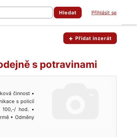
Hledat
Přihlásit se
Přidat inzerát
odejně s potravinami
ková činnost •
ikace s policií
100,-/ hod. •
formě • Odměny