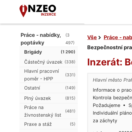
INZERCE
Práce - nabídky,
(3
Vše
Práce - na
poptávky
497)
Bezpečnostní pra
Brigády
(1 290)
Inzerát: 
Částečný úvazek
(338)
Hlavní pracovní
(331)
poměr - HPP
Hlavní město Pra
Ostatní
(149)
Informace o prac
Kontrola bezpečn
Plný úvazek
(815)
Požadujeme • Sp
Práce na
(481)
Individuální plá
živnostenský list
za záchyty
Praxe a stáž
(5)