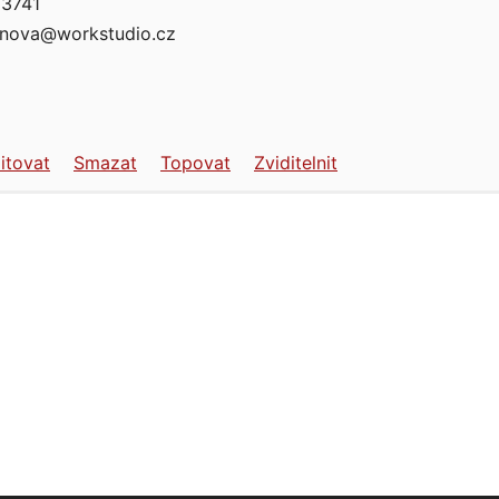
3741
anova@workstudio.cz
itovat
Smazat
Topovat
Zviditelnit